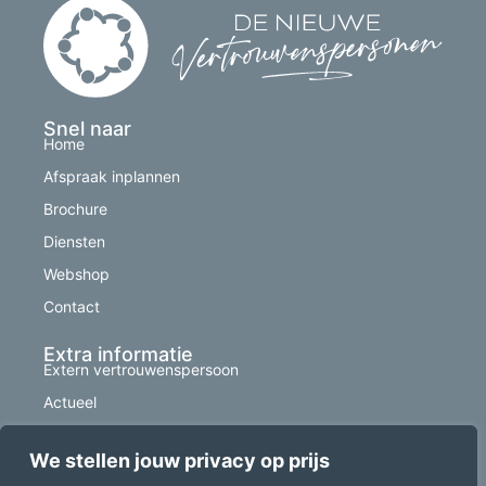
Snel naar
Home
Afspraak inplannen
Brochure
Diensten
Webshop
Contact
Extra informatie
Extern vertrouwenspersoon
Actueel
Tarieven
We stellen jouw privacy op prijs
Jeanine