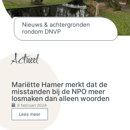
Nieuws & achtergronden
rondom DNVP
Nieuws & achtergronden rondom DNVP
Actueel
Mariëtte Hamer merkt dat de
misstanden bij de NPO meer
losmaken dan alleen woorden
8 februari 2024
Lees meer